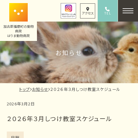
内
容
TEL
アクセス
079-436-8330
を
加古郡播磨町の動物
ス
病院
キ
はりま動物病院
ッ
お知らせ
プ
現
トップ
お知らせ
２０２６年３月しつけ教室スケジュール
在
2026年3月2日
の
ペ
２０２６年３月しつけ教室スケジュール
ー
ジ
の
日程