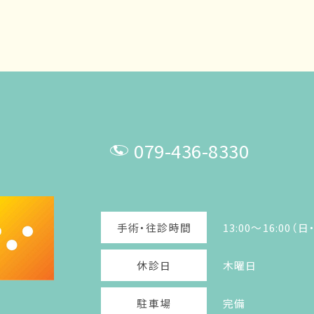
079-436-8330
T
E
手術・往診時間
13:00～16:00
L
休診日
木曜日
駐車場
完備