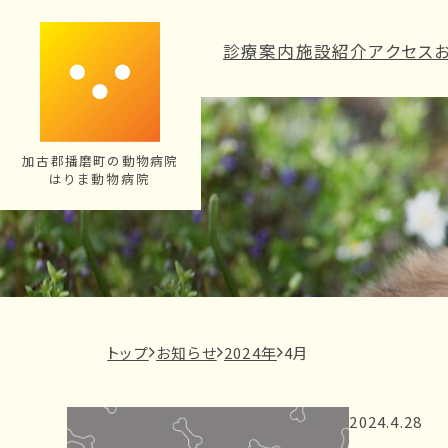
内
容
診療案内
施設紹介
アクセス
を
ス
キ
ッ
加古郡播磨町の動物病院
はりま動物病院
プ
現
トップ
お知らせ
2024年
4月
在
の
2024.4.28
ペ