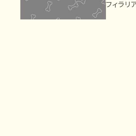
フィラリ
ー
ジ
の
位
置