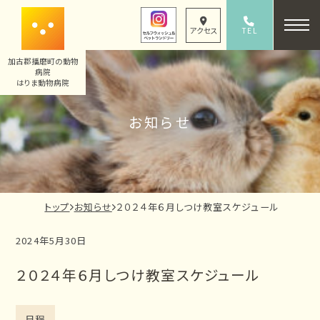
内
容
TEL
アクセス
079-436-8330
を
加古郡播磨町の動物
ス
病院
キ
はりま動物病院
ッ
お知らせ
プ
現
トップ
お知らせ
２０２４年６月しつけ教室スケジュール
在
2024年5月30日
の
ペ
２０２４年６月しつけ教室スケジュール
ー
ジ
の
日程