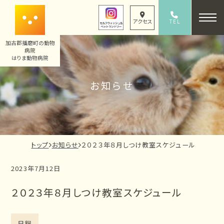
内
容
TEL
アクセス
079-436-8330
を
加古郡播磨町の動物
ス
病院
キ
はりま動物病院
ッ
お知らせ
プ
現
トップ
お知らせ
２０２３年８月しつけ教室スケジュール
在
2023年7月12日
の
ペ
２０２３年８月しつけ教室スケジュール
ー
ジ
の
日程