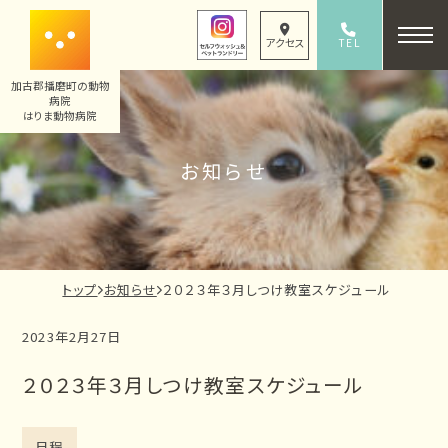
内
容
TEL
アクセス
079-436-8330
を
加古郡播磨町の動物
ス
病院
キ
はりま動物病院
ッ
お知らせ
プ
現
トップ
お知らせ
２０２３年３月しつけ教室スケジュール
在
2023年2月27日
の
ペ
２０２３年３月しつけ教室スケジュール
ー
ジ
の
日程