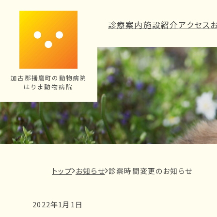
内
容
診療案内
施設紹介
アクセス
を
ス
キ
ッ
加古郡播磨町の動物病院
はりま動物病院
プ
現
トップ
お知らせ
診察時間変更のお知らせ
在
の
2022年1月1日
ペ