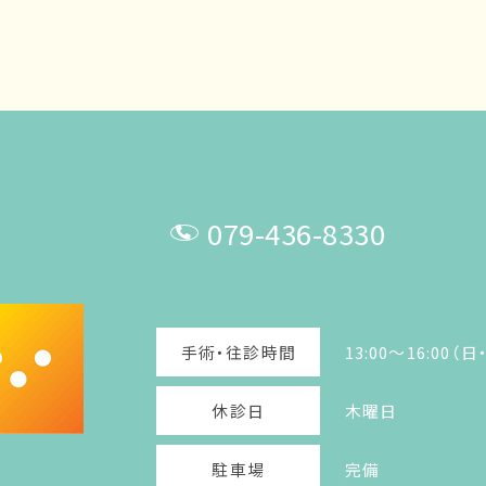
079-436-8330
T
E
手術・往診時間
13:00～16:00
L
休診日
木曜日
駐車場
完備