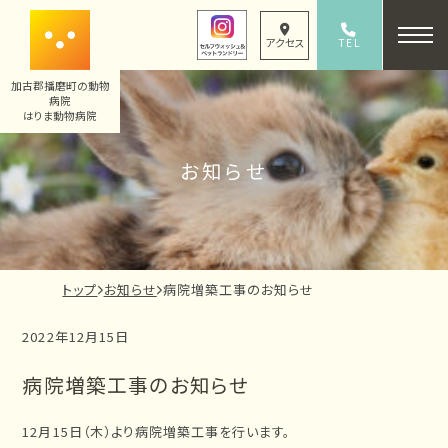
内
容
TEL
アクセス
079-436-8330
を
加古郡播磨町の動物
ス
病院
キ
はりま動物病院
ッ
お知らせ
プ
現
トップ
お知らせ
病院増築工事のお知らせ
在
2022年12月15日
の
ペ
病院増築工事のお知らせ
ー
ジ
12月15日（木）より病院増築工事を行います。
の