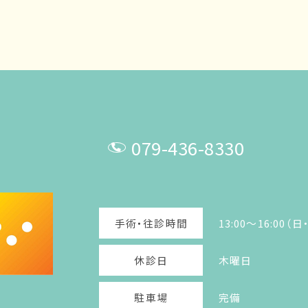
079-436-8330
T
E
手術・往診時間
13:00～16:00
L
休診日
木曜日
駐車場
完備