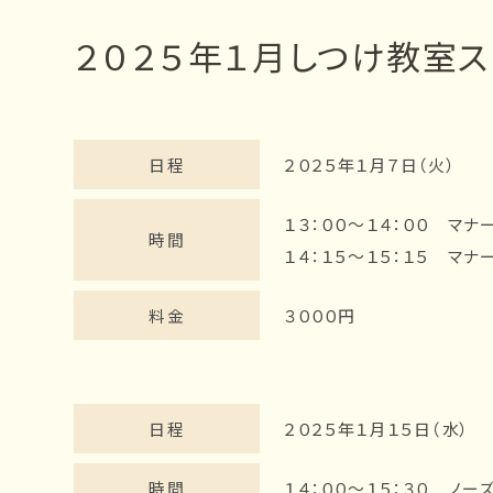
ー
２０２５年１月しつけ教室
ジ
の
位
置
日程
２０２５年１月７日（火）
１３：００～１４：００ マ
時間
１４：１５～１５：１５ マ
料金
３０００円
日程
２０２５年１月１５日（水）
時間
１４：００～１５：３０ ノー