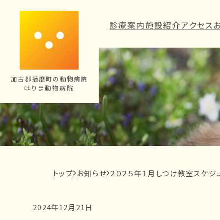
内
容
診療案内
施設紹介
アクセス
を
ス
キ
ッ
加古郡播磨町の動物病院
はりま動物病院
プ
現
トップ
お知らせ
２０２５年１月しつけ教室スケジ
在
の
2024年12月21日
ペ